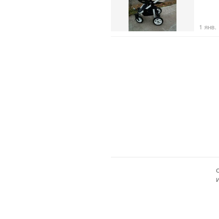
1 янв.
О
И